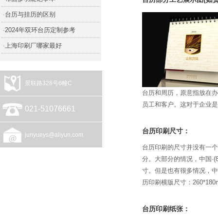
台历与挂历的区别
·
2024年双环台历定制参考
·
上海印刷厂哪家最好
·
景联路328号6幢C
台历和周
员工和客户。这对于企业
021-51076661
台历印刷尺寸：
junyueys@aliyun.com
台历印刷的尺寸并没有一个
分。大部分的情况，中国·
寸。但是也有很多情况，中国·
历印刷横版尺寸：260*180mm
台历印刷纸张：