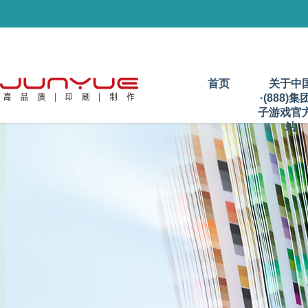
中国·(888)集团电子游戏官方网站
首页
关于中
·(888)集
子游戏官
站