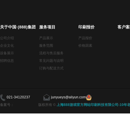
关于中国·(888)集团
服务项目
印刷报价
客户案
电子游戏官方网站
公司介绍
产品展示
产品报价
企业文化
服务范围
价格因素
设备展示
流程与售后服务
招聘信息
常见问题与说明
订购与配送方式
021-34120237
junyueys@aliyun.com
备案号：
版权所有 ©
上海888游戏官方网站印刷科技有限公司-10