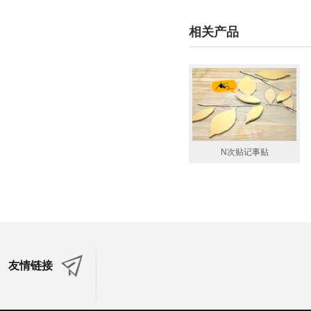
相关产品
N次贴记事贴
友情链接