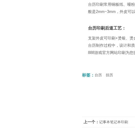
台历印刷常用铜板纸、哑粉纸
般是2mm~3mm，外皮可
台历印刷后道工艺：
支架外皮可印刷+烫银、烫
台历制作过程中，设计和质量
888游戏官方网站印刷为
标签：
台历
挂历
上一个：
记事本笔记本印刷